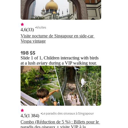
Visites
4,6
(
33
)
Visite nocturne de Singapour en side-car 
Vespa vintage
198 $S
Slide 1 of 1, Children interacting with birds
at a lush aviary during a VIP walking tour.
Le paradis des oiseaux à Singapour
4,5
(
1 384
)
Combo (Réduction de 5 %) : Billets pour le 
paradis des oiseaux + visite VIP à la 