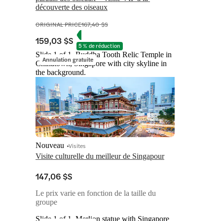
découverte des oiseaux
ORIGINAL PRICE
167,40 $S
159,03 $S
5 % de réduction
Slide 1 of 1, Buddha Tooth Relic Temple in
Annulation gratuite
Chinatown, Singapore with city skyline in
the background.
Nouveau
Visites
Visite culturelle du meilleur de Singapour
147,06 $S
Le prix varie en fonction de la taille du
groupe
Slide 1 of 1, Merlion statue with Singapore