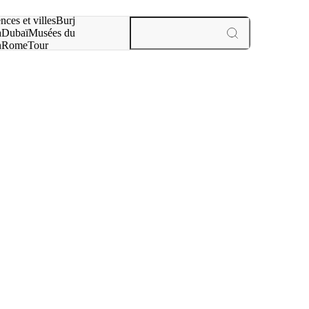
otre recherche :
nces et villes
Burj
a
Dubaï
Musées du
n
Rome
Tour
aris
expériences et villes