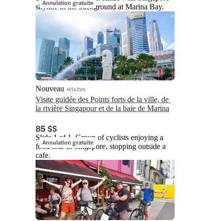
Annulation gratuite
skyline in the background at Marina Bay.
Nouveau
Visites
Visite guidée des Points forts de la ville, de 
la rivière Singapour et de la baie de Marina
85 $S
Slide 1 of 1, Group of cyclists enjoying a
Annulation gratuite
food tour in Singapore, stopping outside a
cafe.