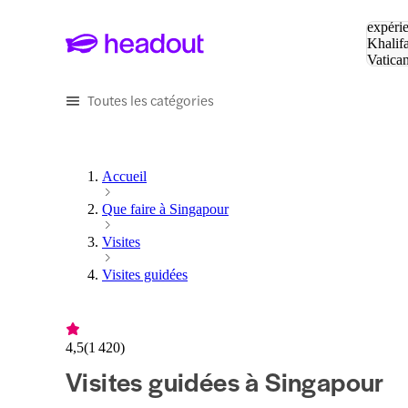
Tapez v
expérie
Khalif
Vatica
Eiffel
P
Toutes les catégories
Accueil
Que faire à Singapour
Visites
Visites guidées
4,5
(
1 420
)
Visites guidées à Singapour