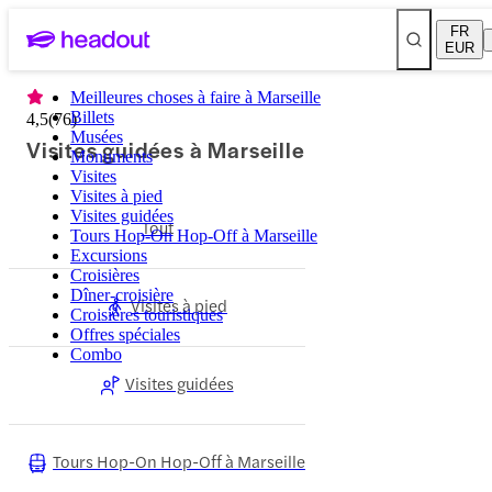
FR
EUR
Meilleures choses à faire à Marseille
Billets
4,5
(
76
)
Musées
Visites guidées à Marseille
Monuments
Visites
Visites à pied
Visites guidées
Tout
Tours Hop-On Hop-Off à Marseille
Excursions
Croisières
Dîner-croisière
Visites à pied
Croisières touristiques
Offres spéciales
Combo
Visites guidées
Tours Hop-On Hop-Off à Marseille