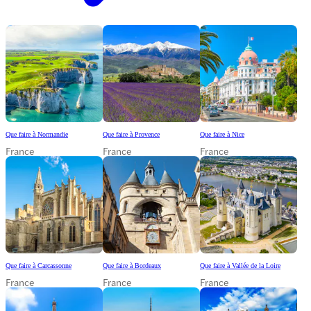
Que faire à Normandie
Que faire à Provence
Que faire à Nice
France
France
France
Que faire à Carcassonne
Que faire à Bordeaux
Que faire à Vallée de la Loire
France
France
France