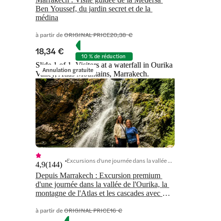
Ben Youssef, du jardin secret et de la 
médina
à partir de
ORIGINAL PRICE
20,38 €
18,34 €
10 % de réduction
Slide 1 of 1, Visitors at a waterfall in Ourika
Annulation gratuite
Valley, Atlas Mountains, Marrakech.
Excursions d'une journée dans la vallée de l'Ourika
4,9
(
144
)
Depuis Marrakech : Excursion premium 
d'une journée dans la vallée de l'Ourika, la 
montagne de l'Atlas et les cascades avec 
option déjeuner
à partir de
ORIGINAL PRICE
16 €