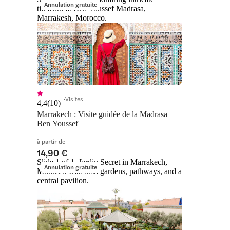
Annulation gratuite
tilework at Ben Youssef Madrasa,
Marrakesh, Morocco.
Visites
4,4
(
10
)
Marrakech : Visite guidée de la Madrasa 
Ben Youssef
à partir de
14,90 €
Slide 1 of 1, Jardin Secret in Marrakech,
Annulation gratuite
Morocco with lush gardens, pathways, and a
central pavilion.