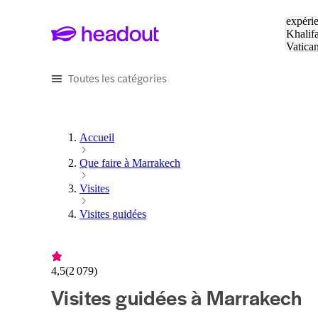
Tapez v
expérie
Khalif
Vatica
Eiffel
P
Toutes les catégories
Accueil
Que faire à Marrakech
Visites
Visites guidées
4,5
(
2 079
)
Visites guidées à Marrakech