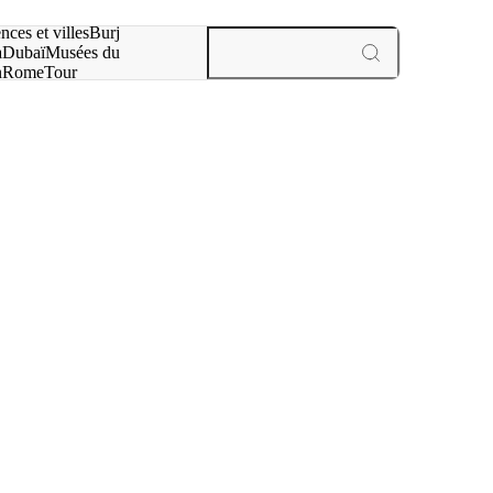
otre recherche :
nces et villes
Burj
a
Dubaï
Musées du
n
Rome
Tour
aris
expériences et villes