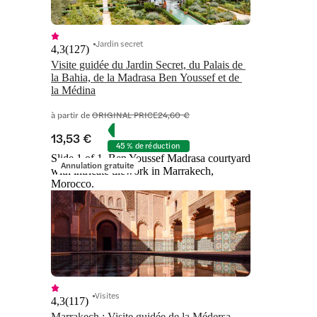
Jardin secret
4,3
(
127
)
Visite guidée du Jardin Secret, du Palais de 
la Bahia, de la Madrasa Ben Youssef et de 
la Médina
à partir de
ORIGINAL PRICE
24,60 €
13,53 €
45 % de réduction
Slide 1 of 1, Ben Youssef Madrasa courtyard
Annulation gratuite
with intricate tilework in Marrakech,
Morocco.
Visites
4,3
(
117
)
Marrakech : Visite guidée de la Médersa 