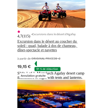
Excursions dans le désert d'Agafay
4,7
(
115
)
Excursion dans le désert au coucher du 
soleil : quad, balade à dos de chameau, 
dîner-spectacle et navettes
à partir de
ORIGINAL PRICE
39 €
19,15 €
51 % de réduction
Slide 1 of 1, Marrakech Agafay desert camp
Annulation gratuite
illuminated at night with tents and lanterns.