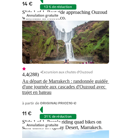
14 €
13 % de réduction
Slide 1 of 1, Boat ride approaching Ouzoud
Annulation gratuite
waterfalls in Morocco.
Excursion aux chutes d'Ouzoud
4,4
(
288
)
Au départ de Marrakech : randonnée guidée 
d'une journée aux cascades d'Ouzoud avec 
trajet en bateau
à partir de
ORIGINAL PRICE
16 €
11 €
31 % de réduction
Slide 1 of 1, People riding quad bikes on
Annulation gratuite
sand dunes in Agafay Desert, Marrakech.