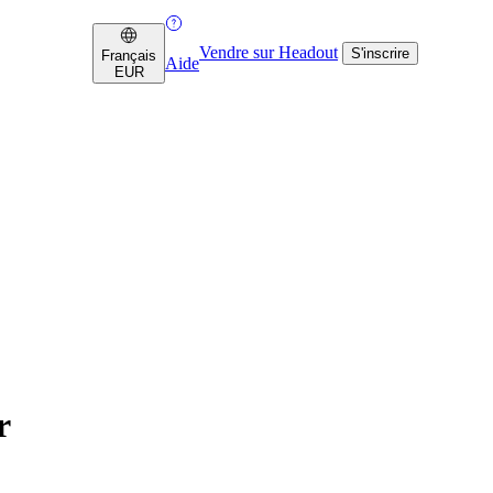
Vendre sur Headout
S'inscrire
Français
Aide
EUR
r