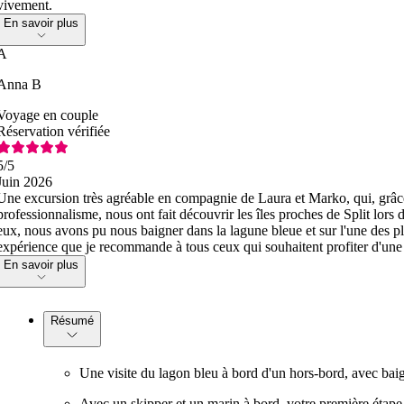
vivement.
En savoir plus
A
Anna B
Voyage en couple
Réservation vérifiée
5
/5
Juin 2026
Une excursion très agréable en compagnie de Laura et Marko, qui, grâce
professionnalisme, nous ont fait découvrir les îles proches de Split lors
eux, nous avons pu nous baigner dans la lagune bleue et sur l'une des p
expérience que je recommande à tous ceux qui souhaitent profiter d'un
En savoir plus
Résumé
Une visite du lagon bleu à bord d'un hors-bord, avec baign
Avec un skipper et un marin à bord, votre première étape e