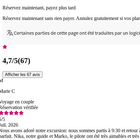
Réservez maintenant, payez plus tard
Réservez maintenant sans rien payer. Annulez gratuitement si vos pla
Certaines parties de cette page ont été traduites par un logi
4,7
/5
(
67
)
Afficher les 67 avis
M
Marie C
Voyage en couple
Réservation vérifiée
5
/5
Juil. 2026
Nous avons adoré notre excursion: nous sommes partis à 9:30 et retour 
parfait. Nika, notre guide et Marko, le pilote ont été très aimables et t