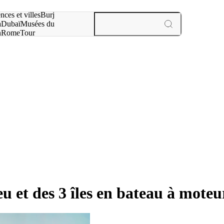
otre recherche :
nces et villes
Burj
a
Dubaï
Musées du
n
Rome
Tour
aris
expériences et villes
eu et des 3 îles en bateau à moteu