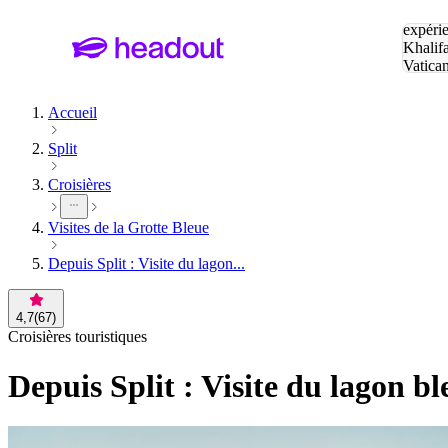
Tapez v
expérie
Khalif
Vatica
Eiffel
P
Accueil
Split
Croisières
Visites de la Grotte Bleue
Depuis Split : Visite du lagon...
4,7
(
67
)
Croisières touristiques
Depuis Split : Visite du lagon bl