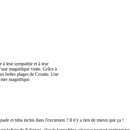
 à leur sympathie et à leur
 d'une magnifique visite. Grâce à
lus belles plages de Croatie. Une
e mer magnifique.
ade et tuba inclus dans l'excursion ? Il n'y a rien de mieux que ça !
st la baie de Krknjasi, alias le lagon bleu, où vous pouvez explorer tou