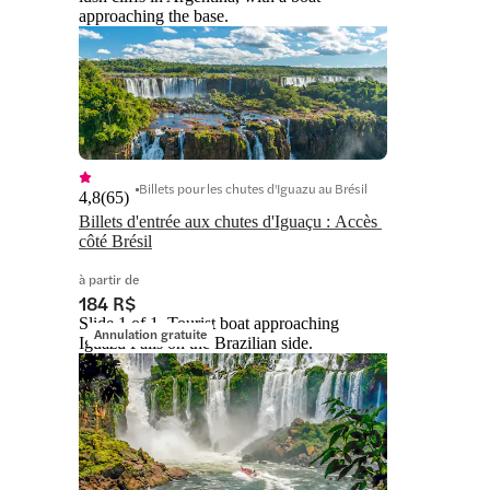
approaching the base.
Billets pour les chutes d'Iguazu au Brésil
4,8
(
65
)
Billets d'entrée aux chutes d'Iguaçu : Accès 
côté Brésil
à partir de
184 R$
Slide 1 of 1, Tourist boat approaching
Annulation gratuite
Iguazú Falls on the Brazilian side.