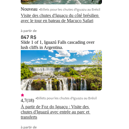
Nouveau
Billets pour les chutes d'Iguazu au Brésil
Visite des chutes d'Iguaçu du côté brésilien 
avec le tour en bateau de Macuco Safari
à partir de
847 R$
Slide 1 of 1, Iguazú Falls cascading over
lush cliffs in Argentina.
Billets pour les chutes d'Iguazu au Brésil
4,7
(
18
)
À partir de Foz do Iguaçu : Visite des 
chutes d'Iguazú avec entrée au parc et 
transferts
à partir de