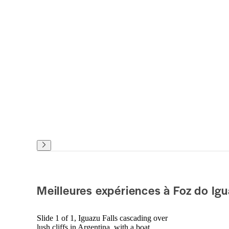
Meilleures expériences à Foz do Ig
Slide 1 of 1, Iguazu Falls cascading over
lush cliffs in Argentina, with a boat