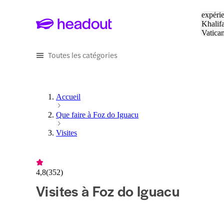
Tapez v
expérie
Khalif
Vatica
Eiffel
P
Toutes les catégories
Accueil
Que faire à Foz do Iguacu
Visites
4,8
(
352
)
Visites à Foz do Iguacu