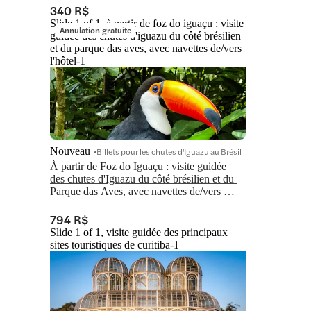
340 R$
Slide 1 of 1, à partir de foz do iguaçu : visite
Annulation gratuite
guidée des chutes d'iguazu du côté brésilien
et du parque das aves, avec navettes de/vers
l'hôtel-1
Nouveau
Billets pour les chutes d'Iguazu au Brésil
À partir de Foz do Iguaçu : visite guidée 
des chutes d'Iguazu du côté brésilien et du 
Parque das Aves, avec navettes de/vers 
l'hôtel
794 R$
Slide 1 of 1, visite guidée des principaux
sites touristiques de curitiba-1