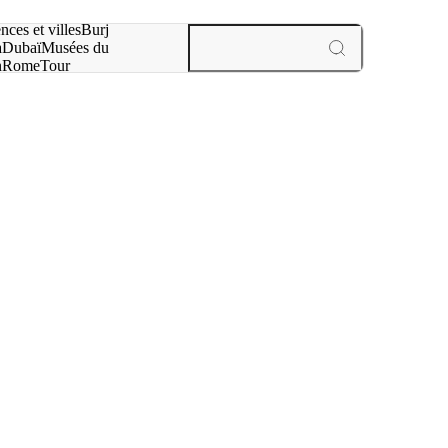
otre recherche :
nces et villes
Burj
a
Dubaï
Musées du
n
Rome
Tour
aris
expériences et villes