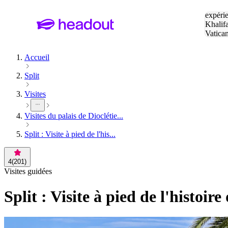
Tapez v
expérie
Khalif
Vatica
Eiffel
P
Accueil
Split
Visites
Visites du palais de Dioclétie...
Split : Visite à pied de l'his...
4
(
201
)
Visites guidées
Split : Visite à pied de l'histoir