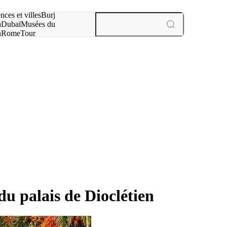
otre recherche :
nces et villes
Burj
a
Dubaï
Musées du
n
Rome
Tour
aris
expériences et villes
e du palais de Dioclétien