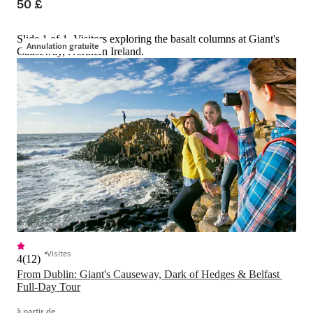
50 £
Slide 1 of 1, Visitors exploring the basalt columns at Giant's
Annulation gratuite
Causeway, Northern Ireland.
Visites
4
(
12
)
From Dublin: Giant's Causeway, Dark of Hedges & Belfast 
Full-Day Tour
à partir de