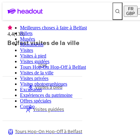
FR
GBP
Meilleures choses à faire à Belfast
Billets
4,4
(
136
)
Musées
Belfast visites de la ville
Monuments
Visites
Visites à pied
Visites guidées
Tout
Tours Hop-On Hop-Off à Belfast
Visites de la ville
Visites privées
Visites photographiques
Visites à pied
Excursions
Expériences du patrimoine
Offres spéciales
Combo
Visites guidées
Tours Hop-On Hop-Off à Belfast