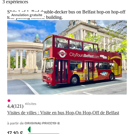
3 expériences
Slide 1 of 1, Red double-decker bus on Belfast hop-on hop-off
Annulation gratuite
tour passing historic building.
Visites
4,4
(
121
)
Visites de villes : Visite en bus Hop-On Hop-Off de Belfast
à partir de
ORIGINAL PRICE
19 £
17,10 £