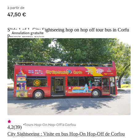
à partir de
47,50 €
Slide 1 of 1, City Sightseeing hop on hop off tour bus in Corfu
Annulation gratuite
parked under trees.
Tours Hop-On Hop-Off à Corfou
4,2
(
39
)
City Sightseeing : Visite en bus Hop-On Hop-Off de Corfou