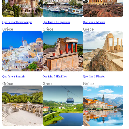
Que faire à Thessalonique
Que faire à Péloponnèse
Que faire à Athènes
Grèce
Grèce
Grèce
Que faire à Santorin
Que faire à Héraklion
Que faire à Rhodes
Grèce
Grèce
Grèce