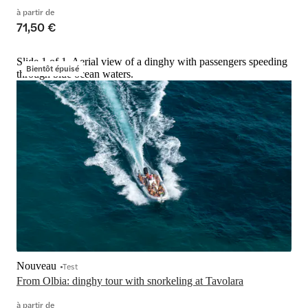
à partir de
71,50 €
Slide 1 of 1, Aerial view of a dinghy with passengers speeding
Bientôt épuisé
through blue ocean waters.
Nouveau
Test
From Olbia: dinghy tour with snorkeling at Tavolara
à partir de