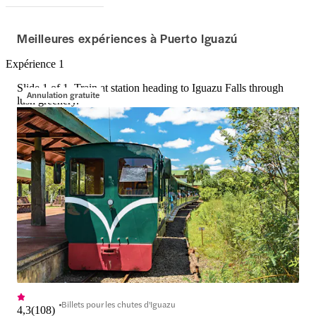
Meilleures expériences à Puerto Iguazú
Expérience 1
Slide 1 of 1, Train at station heading to Iguazu Falls through
Annulation gratuite
lush greenery.
Billets pour les chutes d'Iguazu
4,3
(
108
)