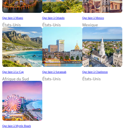
Que faire à Miami
Que faire à Orlando
Que faire à Mexico
États-Unis
États-Unis
Mexique
Que faire à Le Cap
Que faire à Savannah
Que faire à Charleston
Afrique du Sud
États-Unis
États-Unis
Que faire à Myrtle Beach