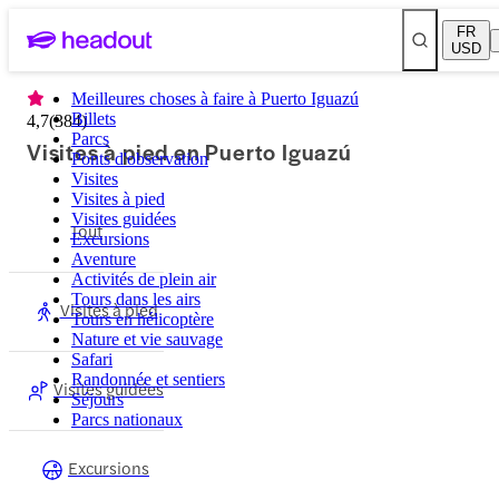
FR
USD
Meilleures choses à faire à Puerto Iguazú
Billets
4,7
(
384
)
Parcs
Visites à pied en Puerto Iguazú
Ponts d'observation
Visites
Visites à pied
Visites guidées
Tout
Excursions
Aventure
Activités de plein air
Tours dans les airs
Visites à pied
Tours en hélicoptère
Nature et vie sauvage
Safari
Randonnée et sentiers
Visites guidées
Séjours
Parcs nationaux
Excursions