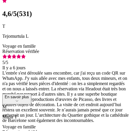
4,6
/5
(
531
)
T
Tejomurtula L
Voyage en famille
Réservation vérifiée
5
/5
Il y a 6 jours
L'entrée s'est déroulée sans encombre, car j'ai reçu un code QR sur
WhatsApp. J'y suis allée avec mes enfants, tous deux mineurs, et on
n'a pas vérifié leurs pièces d'identité : on les a simplement regardés
et on nous a laissés entrer. La réservation via Headout était très bon
marché par rapport à d'autres sites. Il y a une superbe boutique
En savoir plus
proposant des reproductions d'œuvres de Picasso, des livres et
d'autres objets de décoration. La visite de cet endroit aujourd’hui
M
restera un excellent souvenir. Je n’aurais jamais pensé que ce jour
arriverait un jour. L’architecture du Quartier gothique et la cathédrale
Maria T
de Barcelone sont également des incontournables.
Voyage en famille