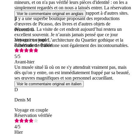
mineurs, et on n'a pas vérifié leurs pièces d'identité : on les a
simplement regardés et on nous a laissés entrer. La réservation
via Headout était très bon marché par rapport à d'autres sites.
Voir le commentaire original en anglais
Il y a une superbe boutique proposant des reproductions
P
d'œuvres de Picasso, des livres et d'autres objets de
décoration. La visite de cet endroit aujourd’hui restera un
Prioretti G
excellent souvenir. Je n’aurais jamais pensé que ce jour
Voyage en couple
arriverait un jour. L’architecture du Quartier gothique et la
Réservation vérifiée
cathédrale de Barcelone sont également des incontournables.
5
/5
Avant-hier
Un musée situé là où on ne s'y attendrait vraiment pas, mais
dès qu'on y entre, on est immédiatement frappé par sa beauté,
ses œuvres magnifiques et son personnel accueillant.
Voir le commentaire original en italien
D
Denis M
Voyage en couple
Réservation vérifiée
4
/5
Hier