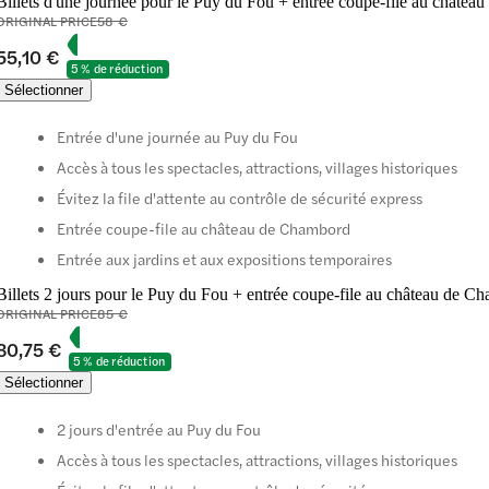
Billets d'une journée pour le Puy du Fou + entrée coupe-file au châte
ORIGINAL PRICE
58 €
55,10 €
5 % de réduction
Sélectionner
Entrée d'une journée au Puy du Fou
Accès à tous les spectacles, attractions, villages historiques
Évitez la file d'attente au contrôle de sécurité express
Entrée coupe-file au château de Chambord
Entrée aux jardins et aux expositions temporaires
Billets 2 jours pour le Puy du Fou + entrée coupe-file au château de C
ORIGINAL PRICE
85 €
80,75 €
5 % de réduction
Sélectionner
2 jours d'entrée au Puy du Fou
Accès à tous les spectacles, attractions, villages historiques