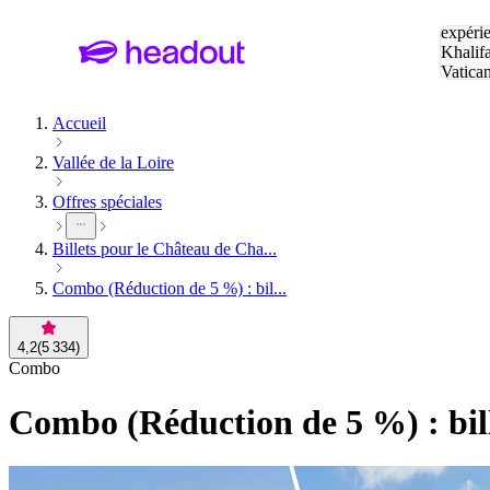
Tapez v
expérie
Khalif
Vatica
Eiffel
P
Accueil
Vallée de la Loire
Offres spéciales
Billets pour le Château de Cha...
Combo (Réduction de 5 %) : bil...
4,2
(
5 334
)
Combo
Combo (Réduction de 5 %) : bill