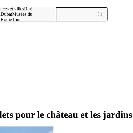
otre recherche :
nces et villes
Burj
a
Dubaï
Musées du
n
Rome
Tour
aris
expériences et villes
ets pour le château et les jard