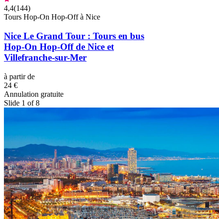
4,4
(
144
)
Tours Hop-On Hop-Off à Nice
Nice Le Grand Tour : Tours en bus
Hop-On Hop-Off de Nice et
Villefranche-sur-Mer
à partir de
24 €
Annulation gratuite
Slide 1 of 8