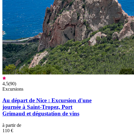
4,5
(
90
)
Excursions
Au départ de Nice : Excursion d'une
journée à Saint-Tropez, Port
Grimaud et dégustation de vins
à partir de
110 €