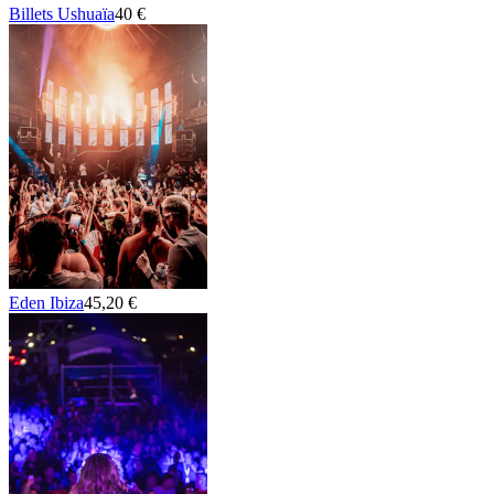
Billets Ushuaïa
40 €
Eden Ibiza
45,20 €