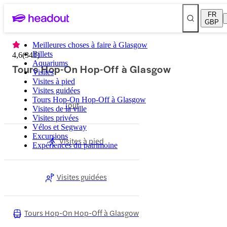
FR
GBP
Meilleures choses à faire à Glasgow
Billets
4,6
(
341
)
Aquariums
Tours Hop-On Hop-Off à Glasgow
Visites
Visites à pied
Visites guidées
Tours Hop-On Hop-Off à Glasgow
Tout
Visites de la ville
Visites privées
Vélos et Segway
Excursions
Visites à pied
Expériences du patrimoine
Visites guidées
Tours Hop-On Hop-Off à Glasgow