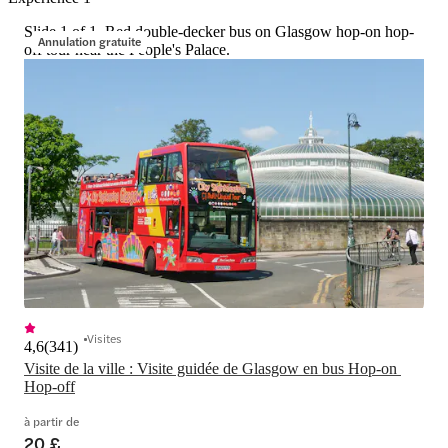
Slide 1 of 1, Red double-decker bus on Glasgow hop-on hop-
Annulation gratuite
off tour near the People's Palace.
Visites
4,6
(
341
)
Visite de la ville : Visite guidée de Glasgow en bus Hop-on 
Hop-off
à partir de
20 £