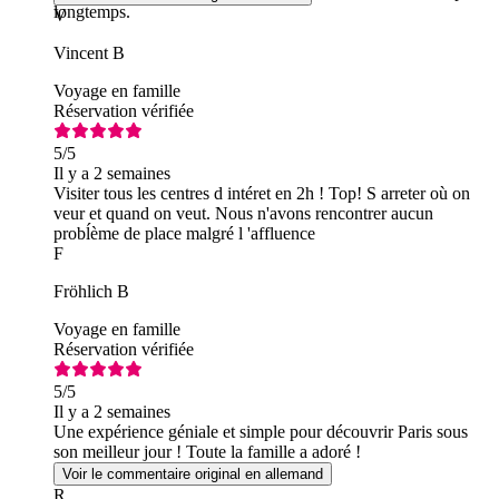
longtemps.
V
Vincent B
Voyage en famille
Réservation vérifiée
5
/5
Il y a 2 semaines
Visiter tous les centres d intéret en 2h ! Top! S arreter où on
veur et quand on veut. Nous n'avons rencontrer aucun
probĺème de place malgré l 'affluence
F
Fröhlich B
Voyage en famille
Réservation vérifiée
5
/5
Il y a 2 semaines
Une expérience géniale et simple pour découvrir Paris sous
son meilleur jour ! Toute la famille a adoré !
Voir le commentaire original en allemand
R