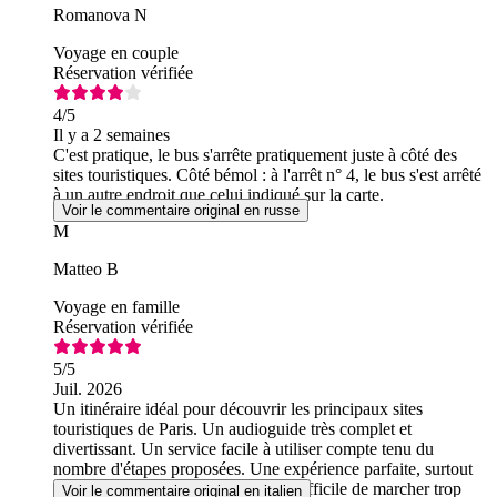
Romanova N
Voyage en couple
Réservation vérifiée
4
/5
Il y a 2 semaines
C'est pratique, le bus s'arrête pratiquement juste à côté des
sites touristiques. Côté bémol : à l'arrêt n° 4, le bus s'est arrêté
à un autre endroit que celui indiqué sur la carte.
Voir le commentaire original en russe
M
Matteo B
Voyage en famille
Réservation vérifiée
5
/5
Juil. 2026
Un itinéraire idéal pour découvrir les principaux sites
touristiques de Paris. Un audioguide très complet et
divertissant. Un service facile à utiliser compte tenu du
nombre d'étapes proposées. Une expérience parfaite, surtout
lors des journées chaudes où il est difficile de marcher trop
Voir le commentaire original en italien