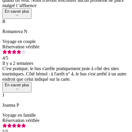
quand on veut. Nous n'avons rencontrer aucun probĺème de place
malgré l 'affluence
En savoir plus
R
Romanova N
Voyage en couple
Réservation vérifiée
4
/5
Il y a 2 semaines
C'est pratique, le bus s'arrête pratiquement juste à côté des sites
touristiques. Côté bémol : à l'arrêt n° 4, le bus s'est arrêté à un autre
endroit que celui indiqué sur la carte.
En savoir plus
J
Joanna P
Voyage en famille
Réservation vérifiée
5
/5