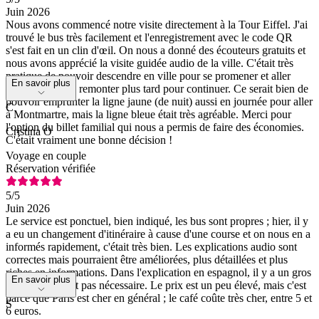
Juin 2026
Nous avons commencé notre visite directement à la Tour Eiffel. J'ai
trouvé le bus très facilement et l'enregistrement avec le code QR
s'est fait en un clin d'œil. On nous a donné des écouteurs gratuits et
nous avons apprécié la visite guidée audio de la ville. C'était très
pratique de pouvoir descendre en ville pour se promener et aller
En savoir plus
manger, puis de remonter plus tard pour continuer. Ce serait bien de
pouvoir emprunter la ligne jaune (de nuit) aussi en journée pour aller
C
à Montmartre, mais la ligne bleue était très agréable. Merci pour
l'option du billet familial qui nous a permis de faire des économies.
Cristina O
C'était vraiment une bonne décision !
Voyage en couple
Réservation vérifiée
5
/5
Juin 2026
Le service est ponctuel, bien indiqué, les bus sont propres ; hier, il y
a eu un changement d'itinéraire à cause d'une course et on nous en a
informés rapidement, c'était très bien. Les explications audio sont
correctes mais pourraient être améliorées, plus détaillées et plus
riches en informations. Dans l'explication en espagnol, il y a un gros
En savoir plus
mot, ce qui n'est pas nécessaire. Le prix est un peu élevé, mais c'est
parce que Paris est cher en général ; le café coûte très cher, entre 5 et
S
6 euros.