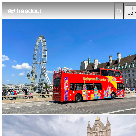
FR
GBP