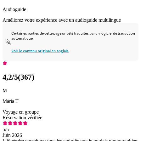
Audioguide
Améliorez votre expérience avec un audioguide multilingue
Certaines parties de cette page ont été traduites par un logiciel de traduction
automatique.
Voir le contenu original en anglais
4,2
/5
(
367
)
M
Maria T
Voyage en groupe
Réservation vérifiée
5
/5
Juin 2026
L'itinéraire passait par tous les endroits que je voulais photographier.