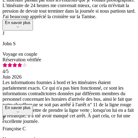
L'itinéraire de 24 heures me convenait mieux, car cela m'évitait la
pression de devoir tout terminer dans la journée si nous partions tard.
J'ai beaucoup apprécié la croisière sur la Tamise.
En savoir plus
J
John S
Voyage en couple
Réservation vérifiée
4
/5
Juin 2026
Les informations fournies à bord et les itinéraires étaient
parfaitement exacts. Ce qui n'a pas bien fonctionné, ce sont les
informations contradictoires données par différents membres du
personnel concernant les horaires d'arrivée des bus, ainsi le fait que
notre chauffeur ne se soit pas arrêté à l'arrêt n° 11 de la ligne rouge
En savoir plus
pour nous permettre de prendre la ligne verte ; lorsqu'on lui en a fait
la remarque, il a nié avoir manqué cet arrêt. À part cela, ce fut une
F
excellente journée.
Françoise C