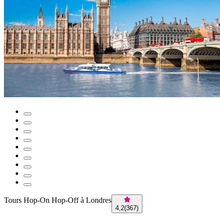
Tours Hop-On Hop-Off à Londres
4,2
(
367
)