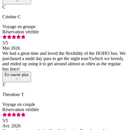
C
Cristine C
Voyage en groupe
Réservation vérifiée
5
/5
Mai 2026
We had a great time and loved the flexibility of the HOHO bus. We
purchased a multi day pass to get the night tour?(which we loved),
and ended up using it to get around almost as often as the regular
bus lines!
En savoir plus
T
Theodore T
Voyage en couple
Réservation vérifiée
5
/5
Avr. 2026