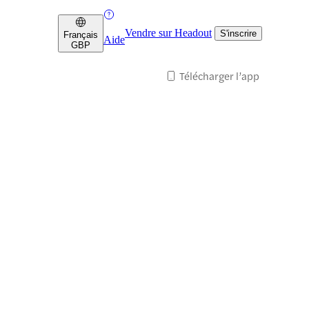
Vendre sur Headout
S'inscrire
Français
Aide
GBP
Télécharger l’app