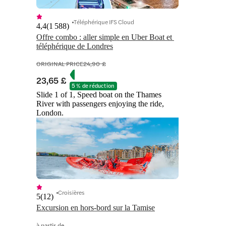
Téléphérique IFS Cloud
4,4
(
1 588
)
Offre combo : aller simple en Uber Boat et 
téléphérique de Londres
ORIGINAL PRICE
24,90 £
23,65 £
5 % de réduction
Slide 1 of 1, Speed boat on the Thames
River with passengers enjoying the ride,
London.
Croisières
5
(
12
)
Excursion en hors-bord sur la Tamise
à partir de