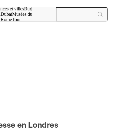
otre recherche :
nces et villes
Burj
a
Dubaï
Musées du
n
Rome
Tour
aris
expériences et villes
tesse en Londres