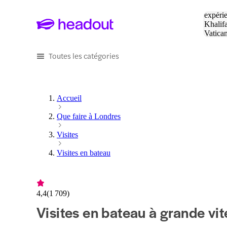
Tapez v
expérie
Khalif
Vatica
Eiffel
P
Toutes les catégories
Accueil
Que faire à Londres
Visites
Visites en bateau
4,4
(
1 709
)
Visites en bateau à grande vi