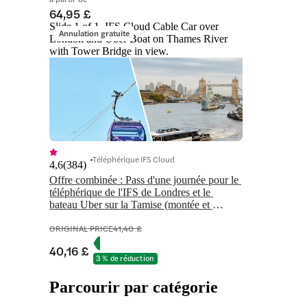
64,95 £
Slide 1 of 1, IFS Cloud Cable Car over
Annulation gratuite
London and Uber Boat on Thames River
with Tower Bridge in view.
Téléphérique IFS Cloud
4,6
(
384
)
Offre combinée : Pass d'une journée pour le 
téléphérique de l'IFS de Londres et le 
bateau Uber sur la Tamise (montée et 
descente libres)
ORIGINAL PRICE
41,40 £
40,16 £
3 % de réduction
Parcourir par catégorie