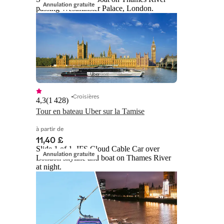
Annulation gratuite
passing Westminster Palace, London.
Croisières
4,3
(
1 428
)
Tour en bateau Uber sur la Tamise
à partir de
11,40 £
Slide 1 of 1, IFS Cloud Cable Car over
Annulation gratuite
London skyline and boat on Thames River
at night.