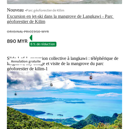
Nouveau
Parc géoforestier de Kilim
Excursion en jet-ski dans la mangrove de Langkawi - Parc 
géoforestier de Kilim
ORIGINAL PRICE
950 MYR
890 MYR
6 % de réduction
Slide 1 of 1, excursion collective à langkawi : téléphérique de
Annulation gratuite
langkawi, sky bridge et visite de la mangrove du parc
géoforestier de kilim-1