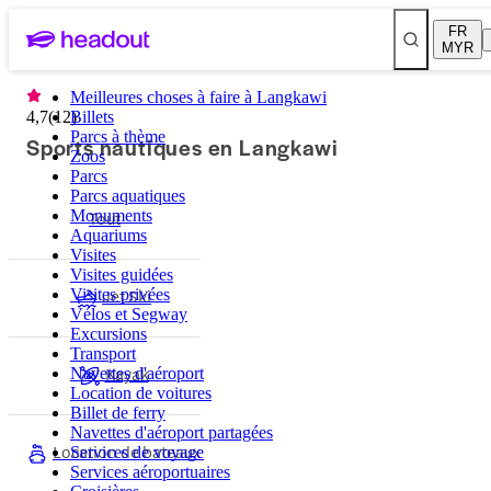
FR
MYR
Meilleures choses à faire à Langkawi
4,7
(
12
Billets
)
Parcs à thème
Sports nautiques en Langkawi
Zoos
Parcs
Parcs aquatiques
Monuments
Tout
Aquariums
Visites
Visites guidées
Jet Ski
Visites privées
Vélos et Segway
Excursions
Transport
Kayak
Navettes d'aéroport
Location de voitures
Billet de ferry
Navettes d'aéroport partagées
Location de bateaux
Services de voyage
Services aéroportuaires