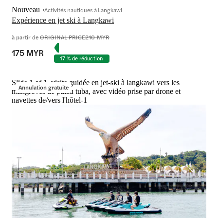
Nouveau
Activités nautiques à Langkawi
Expérience en jet ski à Langkawi
à partir de
ORIGINAL PRICE
210 MYR
175 MYR
17 % de réduction
Slide 1 of 1, visite guidée en jet-ski à langkawi vers les
Annulation gratuite
mangroves de pulau tuba, avec vidéo prise par drone et
navettes de/vers l'hôtel-1