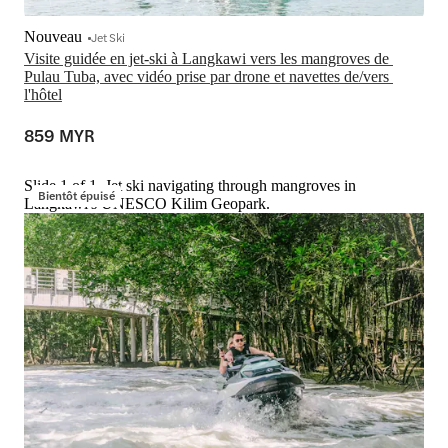
Nouveau
Jet Ski
Visite guidée en jet-ski à Langkawi vers les mangroves de 
Pulau Tuba, avec vidéo prise par drone et navettes de/vers 
l'hôtel
859 MYR
Slide 1 of 1, Jet ski navigating through mangroves in
Bientôt épuisé
Langkawi's UNESCO Kilim Geopark.