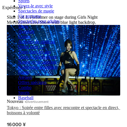
Sports
Voyez-le avec style
Expérience 1
Spectacles de magie
Vie nocturne
Slide 1 of 1, Performer on stage during Girls Night
Spectacles pour adultes
Meet&Greet Live Show with blue light backdrop.
Show
Aventure
Course
Activités de plein air
Optez pour :...
Tours dans les airs
Tours en téléphérique
Nature et vie sauvage
Randonnée et sentiers
Cours
Ateliers
Offres spéciales
Combo
Sports
Baseball
Nouveau
Divertissement
Tokyo : Soirée entre filles avec rencontre et spectacle en direct, 
boissons à volonté
16 000 ¥