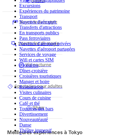
Sports
Visites photographiques
Excursions
Expériences du patrimoine
Transport
Voyez-le avec style
Navettes d'aéroport
Transferts d'attractions
En transports publics
Pass ferroviaires
Spectacles de magie
Navettes d'aéroport privées
Navettes d'aéroport partagées
Services de voyage
Wifi et cartes SIM
Vie nocturne
Croisières
Dîner-croisière
Croisières touristiques
Manger et boire
Spectacles pour adultes
Restauration
Visites culinaires
Cours de cuisine
Café et thé
Show
Tournées des bars
Divertissement
Nouveautéauté
Danse
Théâtre immersif
Meilleures expériences à Tokyo