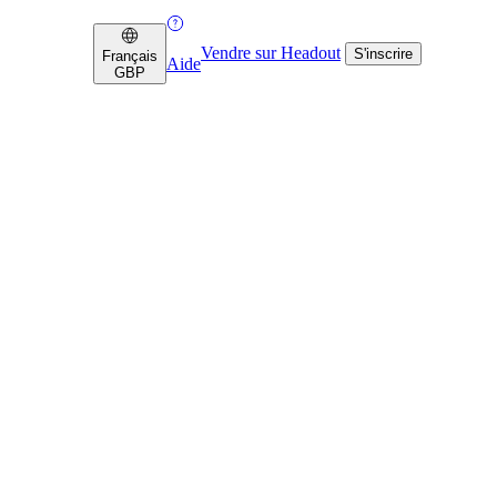
Vendre sur Headout
S'inscrire
Français
Aide
GBP