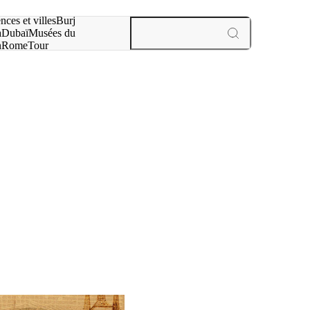
otre recherche :
nces et villes
Burj
a
Dubaï
Musées du
n
Rome
Tour
aris
expériences et villes