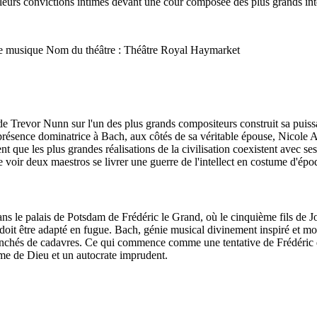
 leurs convictions intimes devant une cour composée des plus grands int
ns de musique Nom du théâtre : Théâtre Royal Haymarket
Trevor Nunn sur l'un des plus grands compositeurs construit sa puissan
présence dominatrice à Bach, aux côtés de sa véritable épouse, Nicole 
que les plus grandes réalisations de la civilisation coexistent avec se
de voir deux maestros se livrer une guerre de l'intellect en costume d'épo
s le palais de Potsdam de Frédéric le Grand, où le cinquième fils de 
 doit être adapté en fugue. Bach, génie musical divinement inspiré et m
jonchés de cadavres. Ce qui commence comme une tentative de Frédéric d
me de Dieu et un autocrate imprudent.