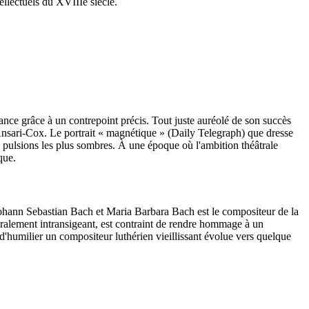
ellectuels du XVIIIe siècle.
ce grâce à un contrepoint précis. Tout juste auréolé de son succès
Ansari-Cox. Le portrait « magnétique » (Daily Telegraph) que dresse
s pulsions les plus sombres. À une époque où l'ambition théâtrale
que.
Johann Sebastian Bach et Maria Barbara Bach est le compositeur de la
oralement intransigeant, est contraint de rendre hommage à un
'humilier un compositeur luthérien vieillissant évolue vers quelque