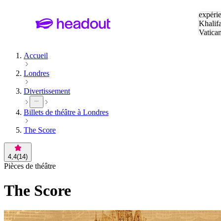
Tapez v
expérie
Khalif
Vatica
Eiffel
P
Accueil
Londres
Divertissement
Billets de théâtre à Londres
The Score
4,4
(
14
)
Pièces de théâtre
The Score