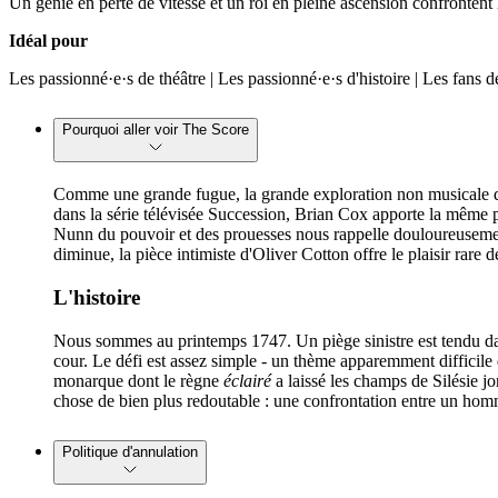
Un génie en perte de vitesse et un roi en pleine ascension confrontent
Idéal pour
Les passionné·e·s de théâtre | Les passionné·e·s d'histoire | Les fa
Pourquoi aller voir The Score
Comme une grande fugue, la grande exploration non musicale de 
dans la série télévisée Succession, Brian Cox apporte la même 
Nunn du pouvoir et des prouesses nous rappelle douloureusement 
diminue, la pièce intimiste d'Oliver Cotton offre le plaisir rare 
L'histoire
Nous sommes au printemps 1747. Un piège sinistre est tendu dan
cour. Le défi est assez simple - un thème apparemment difficile
monarque dont le règne
éclairé
a laissé les champs de Silésie 
chose de bien plus redoutable : une confrontation entre un hom
Politique d'annulation