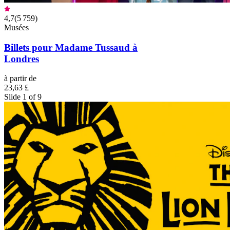
4,7
(
5 759
)
Musées
Billets pour Madame Tussaud à
Londres
à partir de
23,63 £
Slide 1 of 9