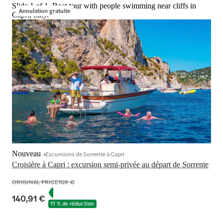
Slide 1 of 1, Boat tour with people swimming near cliffs in
Annulation gratuite
Capri, Italy.
Nouveau
Excursions de Sorrente à Capri
Croisière à Capri : excursion semi-privée au départ de Sorrente
ORIGINAL PRICE
159 €
140,91 €
11 % de réduction