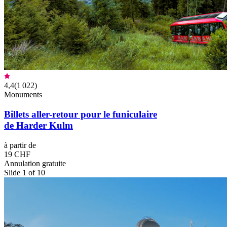
4,4
(
1 022
)
Monuments
Billets aller-retour pour le funiculaire
de Harder Kulm
à partir de
19 CHF
Annulation gratuite
Slide 1 of 10