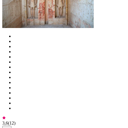
3,6
(
12
)