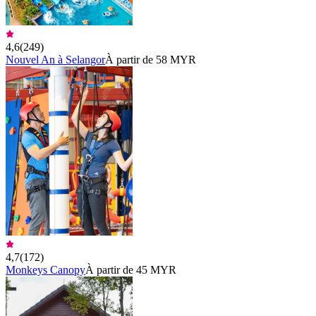
4,6
(
249
)
Nouvel An à Selangor
À partir de 58 MYR
4,7
(
172
)
Monkeys Canopy
À partir de 45 MYR