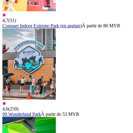
4,7
(
31
)
Conquer Indoor Extreme Park (en anglais)
À partir de 80 MYR
4,6
(
259
)
99 Wonderland Park
À partir de 53 MYR