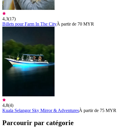
4,3
(
17
)
Billets pour Farm In The City
À partir de 70 MYR
4,8
(
4
)
Kuala Selangor Sky Mirror & Adventures
À partir de 75 MYR
Parcourir par catégorie