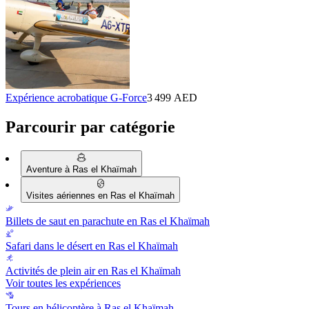
Expérience acrobatique G-Force
3 499 AED
Parcourir par catégorie
Aventure à Ras el Khaïmah
Visites aériennes en Ras el Khaïmah
Billets de saut en parachute en Ras el Khaïmah
Safari dans le désert en Ras el Khaïmah
Activités de plein air en Ras el Khaïmah
Voir toutes les expériences
Tours en hélicoptère à Ras el Khaïmah