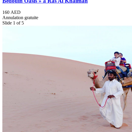
Bedouin Oasis » à Ras Al Khaimah
160 AED
Annulation gratuite
Slide 1 of 5