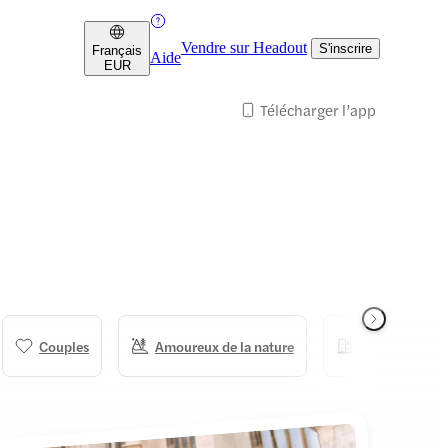
Vendre sur Headout
S'inscrire
Français
Aide
EUR
Télécharger l’app
Couples
Amoureux de la nature
Passionné·es d