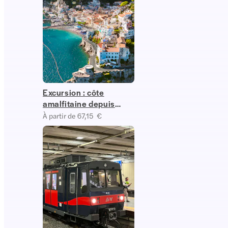
Excursion : côte
amalfitaine depuis
Naples
À partir de 67,15 €