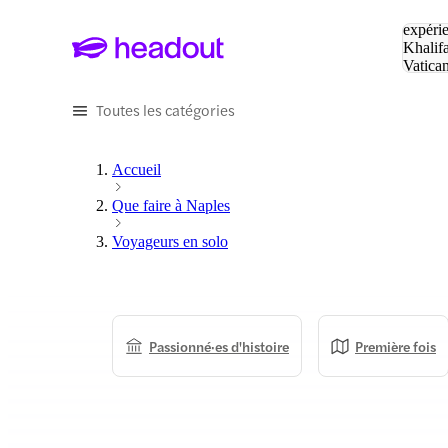
Tapez v
expérie
Khalif
Vatica
Eiffel
P
Toutes les catégories
Accueil
Que faire à Naples
Voyageurs en solo
Passionné·es d'histoire
Première fois