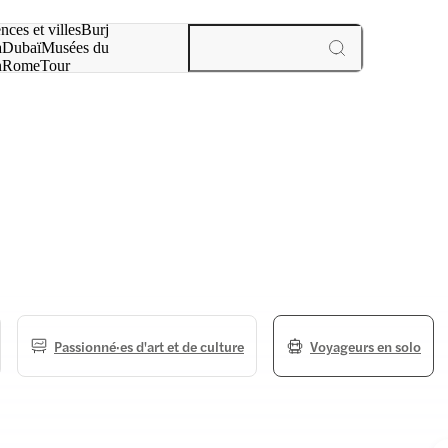
otre recherche :
nces et villes
Burj
a
Dubaï
Musées du
n
Rome
Tour
aris
expériences et villes
Passionné·es d'art et de culture
Voyageurs en solo