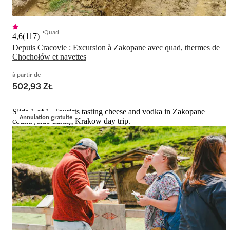
Quad
4,6
(
117
)
Depuis Cracovie : Excursion à Zakopane avec quad, thermes de 
Chochołów et navettes
à partir de
502,93 ZŁ
Slide 1 of 1, Tourists tasting cheese and vodka in Zakopane
Annulation gratuite
countryside during Krakow day trip.