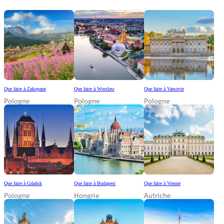
Que faire à Zakopane
Que faire à Wrocław
Que faire à Varsovie
Pologne
Pologne
Pologne
Que faire à Gdańsk
Que faire à Budapest
Que faire à Vienne
Pologne
Hongrie
Autriche