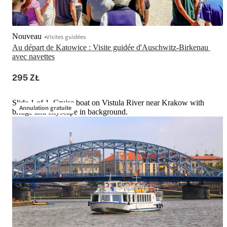
Nouveau
Visites guidées
Au départ de Katowice : Visite guidée d'Auschwitz-Birkenau 
avec navettes
295 ZŁ
Slide 1 of 1, Cruise boat on Vistula River near Krakow with
Annulation gratuite
bridge and cityscape in background.