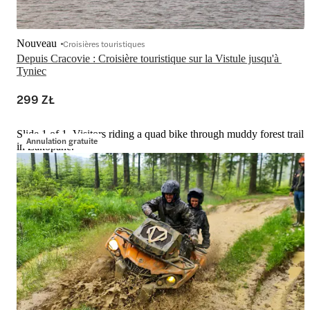
Nouveau
Croisières touristiques
Depuis Cracovie : Croisière touristique sur la Vistule jusqu'à 
Tyniec
299 ZŁ
Slide 1 of 1, Visitors riding a quad bike through muddy forest trail
Annulation gratuite
in Zakopane.