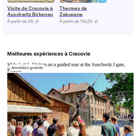
Visite de Cracovie à
Thermes de
Auschwitz Birkenau
Zakopane
À partir de 55 zł
À partir de 114,33 zł
Meilleures expériences à Cracovie
Slide 1 of 1, Visitors on a guided tour at the Auschwitz I gate,
Annulation gratuite
Poland.