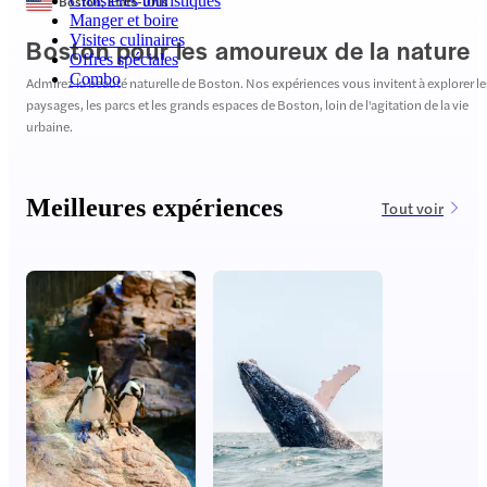
Boston
,
États-Unis
Croisières touristiques
Manger et boire
Visites culinaires
Boston pour les amoureux de la nature
Offres spéciales
Combo
Admirez la beauté naturelle de Boston. Nos expériences vous invitent à explorer le
paysages, les parcs et les grands espaces de Boston, loin de l'agitation de la vie
urbaine.
Meilleures expériences
Tout voir