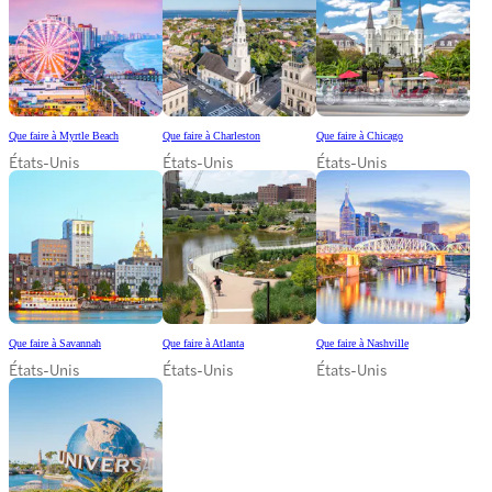
Que faire à Myrtle Beach
Que faire à Charleston
Que faire à Chicago
États-Unis
États-Unis
États-Unis
Que faire à Savannah
Que faire à Atlanta
Que faire à Nashville
États-Unis
États-Unis
États-Unis