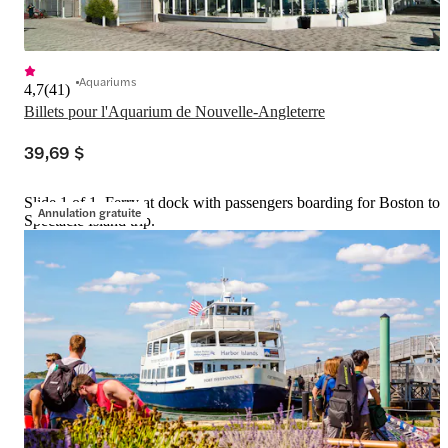
Aquariums
4,7
(
41
)
Billets pour l'Aquarium de Nouvelle-Angleterre
39,69 $
Slide 1 of 1, Ferry at dock with passengers boarding for Boston to
Annulation gratuite
Spectacle Island trip.