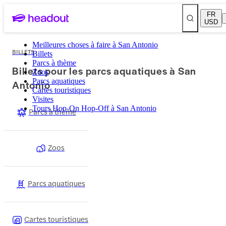
FR
USD
Meilleures choses à faire à San Antonio
BILLETS
Billets
Parcs à thème
Billets pour les parcs aquatiques à San
Zoos
Parcs aquatiques
Antonio
Cartes touristiques
Visites
Tours Hop-On Hop-Off à San Antonio
Parcs à thème
Zoos
Parcs aquatiques
Cartes touristiques