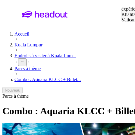
Tapez v
expérie
Khalif
Vatica
Eiffel
P
Accueil
Kuala Lumpur
Endroits à visiter à Kuala Lum...
Parcs à thème
Combo : Aquaria KLCC + Billet...
Nouveau
Parcs à thème
Combo : Aquaria KLCC + Billet