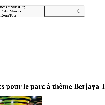
otre recherche :
nces et villes
Burj
a
Dubaï
Musées du
n
Rome
Tour
aris
expériences et villes
s pour le parc à thème Berjaya 