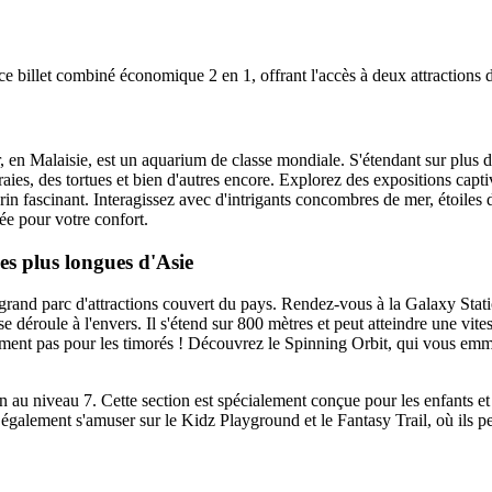
e ce billet combiné économique 2 en 1, offrant l'accès à deux attraction
n Malaisie, est un aquarium de classe mondiale. S'étendant sur plus de 
aies, des tortues et bien d'autres encore. Explorez des expositions captiv
n fascinant. Interagissez avec d'intrigants concombres de mer, étoiles
ée pour votre confort.
es plus longues d'Asie
grand parc d'attractions couvert du pays. Rendez-vous à la Galaxy Stati
 déroule à l'envers. Il s'étend sur 800 mètres et peut atteindre une vit
nement pas pour les timorés ! Découvrez le Spinning Orbit, qui vous emmè
rden au niveau 7. Cette section est spécialement conçue pour les enfant
alement s'amuser sur le Kidz Playground et le Fantasy Trail, où ils peu