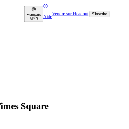
Vendre sur Headout
S'inscrire
Français
Aide
MYR
Times Square