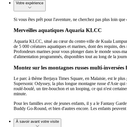
Votre expérience
Si vous êtes prêt pour l'aventure, ne cherchez pas plus loin qu
Merveilles aquatiques Aquaria KLCC
Aquaria KLCC, situé au cœur du centre-ville de Kuala Lumpur, e
de 5 000 créatures aquatiques et marines, dont des requins, des r
Profondeurs marines pour vous plonger dans le monde sous-mari
d'alimentation programmés, disponibles tout au long de la journ
Montez sur les montagnes russes multi-inversées l
Le parc à thème Berjaya Times Square, en Malaisie, est le plus 
Supersonic Odyssey, la plus longue montagne russe d'Asie qui se
roulé-boulé, un tire-bouchon et un looping, ce qui n'est certai
minute.
Pour les familles avec de jeunes enfants, il y a le Fantasy Ga
Buddy Go-Round, et bien d'autres encore. Les enfants peuvent ég
À savoir avant votre visite