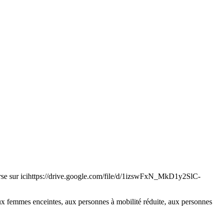
 course sur icihttps://drive.google.com/file/d/1izswFxN_MkD1y2SlC-
aux femmes enceintes, aux personnes à mobilité réduite, aux personnes