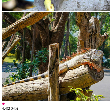
4,4
(
2 045
)