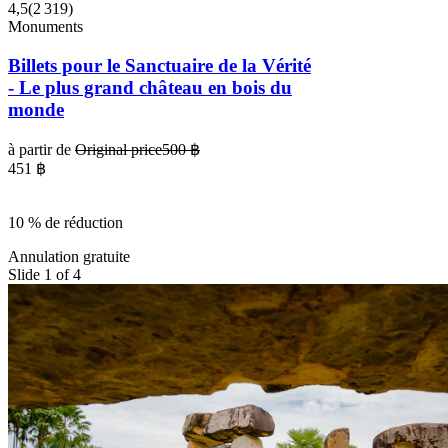
4,5
(
2 319
)
Monuments
Billets pour le Sanctuaire de la Vérité
- Le plus grand château en bois du
monde
à partir de
Original price
500 ฿
451 ฿
10 % de réduction
Annulation gratuite
Slide 1 of 4