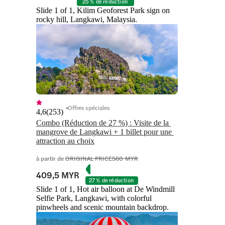
25 % de réduction
Slide 1 of 1, Kilim Geoforest Park sign on
rocky hill, Langkawi, Malaysia.
Offres spéciales
4,6
(
253
)
Combo (Réduction de 27 %) : Visite de la 
mangrove de Langkawi + 1 billet pour une 
à partir de
ORIGINAL PRICE
560 MYR
409,5 MYR
27 % de réduction
Slide 1 of 1, Hot air balloon at De Windmill
Selfie Park, Langkawi, with colorful
pinwheels and scenic mountain backdrop.