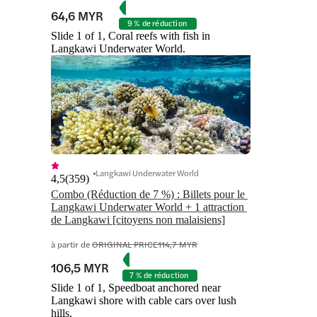
64,6 MYR
9 % de réduction
Slide 1 of 1, Coral reefs with fish in
Langkawi Underwater World.
Langkawi Underwater World
4,5
(
359
)
Combo (Réduction de 7 %) : Billets pour le 
Langkawi Underwater World + 1 attraction 
de Langkawi [citoyens non malaisiens]
à partir de
ORIGINAL PRICE
114,7 MYR
106,5 MYR
7 % de réduction
Slide 1 of 1, Speedboat anchored near
Langkawi shore with cable cars over lush
hills.