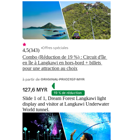
Offres spéciales
4,5
(
343
)
Combo (Réduction de 19 %) : Circuit d'île 
en île à Langkawi en hors-bord + billets 
pour une attraction au choix
à partir de
ORIGINAL PRICE
157 MYR
127,6 MYR
19 % de réduction
Slide 1 of 1, Dream Forest Langkawi light
display and visitor at Langkawi Underwater
World tunnel.