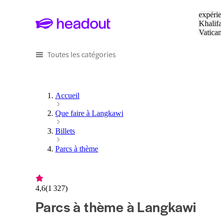
Tapez v
expérie
Khalif
Vatica
Eiffel
P
Toutes les catégories
Accueil
Que faire à Langkawi
Billets
Parcs à thème
4,6
(
1 327
)
Parcs à thème à Langkawi