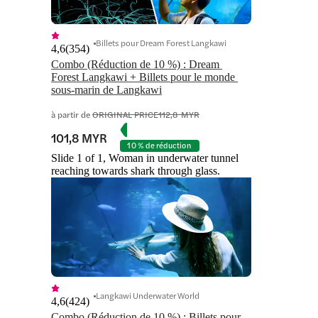
Billets pour Dream Forest Langkawi
4,6
(
354
)
Combo (Réduction de 10 %) : Dream 
Forest Langkawi + Billets pour le monde 
sous-marin de Langkawi
à partir de
ORIGINAL PRICE
112,8 MYR
101,8 MYR
10 % de réduction
Slide 1 of 1, Woman in underwater tunnel
reaching towards shark through glass.
Langkawi Underwater World
4,6
(
424
)
Combo (Réduction de 10 %) : Billets pour 