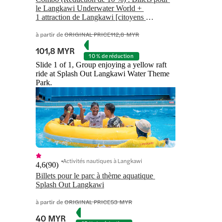
le Langkawi Underwater World + 
1 attraction de Langkawi [citoyens 
malaisiens]
à partir de
ORIGINAL PRICE
112,8 MYR
101,8 MYR
10 % de réduction
Slide 1 of 1, Group enjoying a yellow raft
ride at Splash Out Langkawi Water Theme
Park.
Activités nautiques à Langkawi
4,6
(
90
)
Billets pour le parc à thème aquatique 
Splash Out Langkawi
à partir de
ORIGINAL PRICE
53 MYR
40 MYR