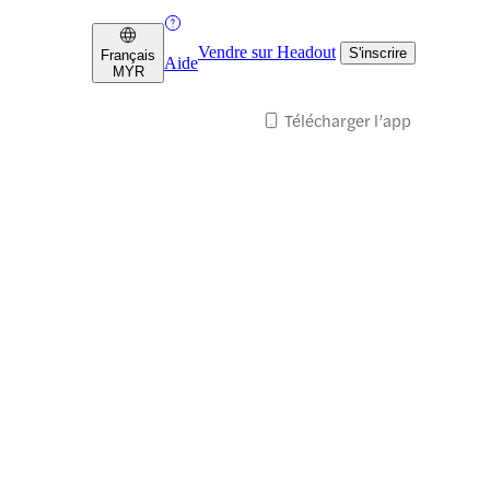
Vendre sur Headout
S'inscrire
Français
Aide
MYR
Télécharger l’app