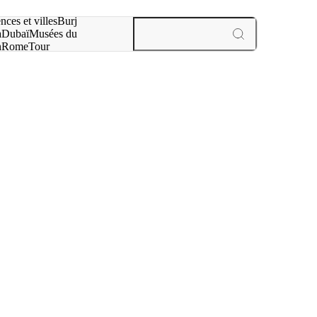
otre recherche :
nces et villes
Burj
a
Dubaï
Musées du
n
Rome
Tour
aris
expériences et villes