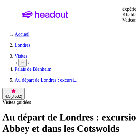
Tapez v
expérie
Khalif
Vatica
Eiffel
P
Accueil
Londres
Visites
Palais de Blenheim
Au départ de Londres : excursi...
4,5
(
3 682
)
Visites guidées
Au départ de Londres : excursio
Abbey et dans les Cotswolds