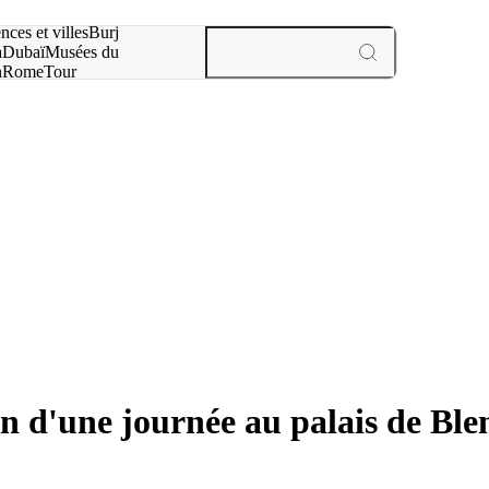
otre recherche :
nces et villes
Burj
a
Dubaï
Musées du
n
Rome
Tour
aris
expériences et villes
n d'une journée au palais de Bl