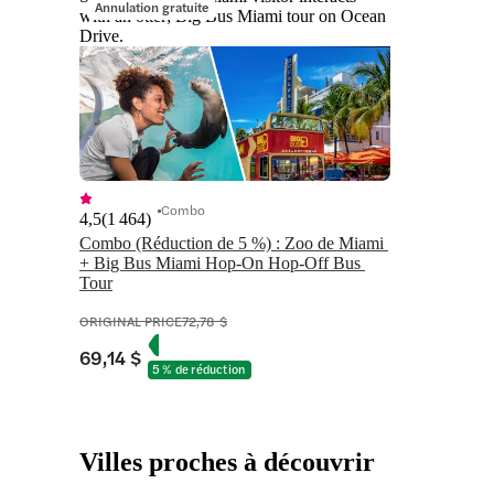
Annulation gratuite
with an otter; Big Bus Miami tour on Ocean
Drive.
Combo
4,5
(
1 464
)
Combo (Réduction de 5 %) : Zoo de Miami 
+ Big Bus Miami Hop-On Hop-Off Bus 
Tour
ORIGINAL PRICE
72,78 $
69,14 $
5 % de réduction
Villes proches à découvrir