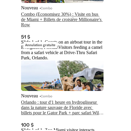
Nouveau
Combo
Combo (Economisez 30%) : Visite en bus 
de Miami + Billets de croisière Millionaire's 
Row
51 $
Slide 1 of 1, Guests on an airboat tour in the
Annulation gratuite
Everglades, Florida\Visitors feeding a camel
from a safari vehicle at Drive-Thru Safari
Park, Orlando.
Nouveau
Combo
Orlando : tour d'1 heure en hydroglisseur 
dans la nature sauvage de Floride avec 
billets pour le Gator Park + parc safari Wild 
Florida Drive-Thru
100 $
Slide 1 of 1, Zoo Miami visitor interacts