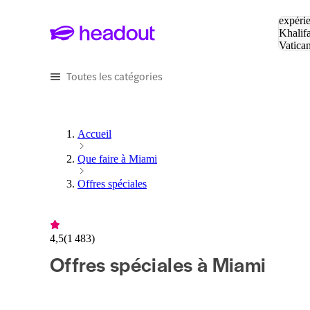
Tapez v
expérie
Khalif
Vatica
Eiffel
P
Toutes les catégories
Accueil
Que faire à Miami
Offres spéciales
4,5
(
1 483
)
Offres spéciales à Miami