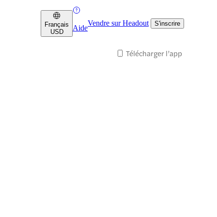
Vendre sur Headout
S'inscrire
Français
Aide
USD
Télécharger l’app