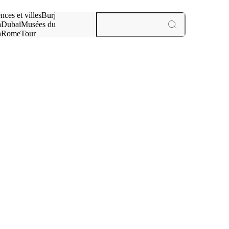
otre recherche :
nces et villes
Burj
a
Dubaï
Musées du
n
Rome
Tour
aris
expériences et villes