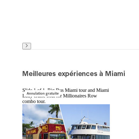
Meilleures expériences à Miami
Slide 1 of 1, Big Bus Miami tour and Miami
Annulation gratuite
Lady cruise boat for Millionaires Row
combo tour.