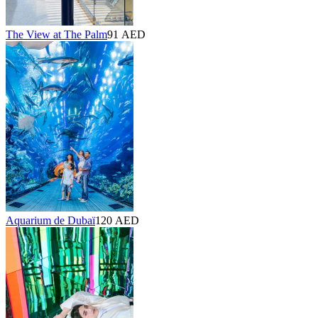
The View at The Palm
91 AED
Aquarium de Dubaï
120 AED