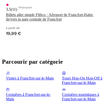
Transport
3,5
(
11
)
Billets aller simple Flibco : Aéroport de Francfort-Hahn 
de/vers la gare centrale de Francfort
à partir de
19,99 €
Parcourir par catégorie
Visites à Francfort-sur-le-Main
Tours Hop-On Hop-Off à
Francfort-sur-le-Main
Croisières à Francfort-sur-le-
Croisières touristiques à
Main
Francfort-sur-le-Main