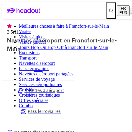
FR
EUR
Meilleures choses à faire à Francfort-sur-le-Main
Visites
3,5
(
11
)
Visites à pied
Navettes d'aéroport en Francfort-sur-le-
Visites guidées
Main
Tours Hop-On Hop-Off à Francfort-sur-le-Main
Excursions
Transport
Navettes d'aéroport
Pass ferroviaires
Tout
Navettes d'aéroport partagées
Services de voyage
Services aéroportuaires
Navettes d'aéroport
Croisières
Croisières touristiques
Offres spéciales
Combo
Pass ferroviaires
Navettes d'aéroport partagées