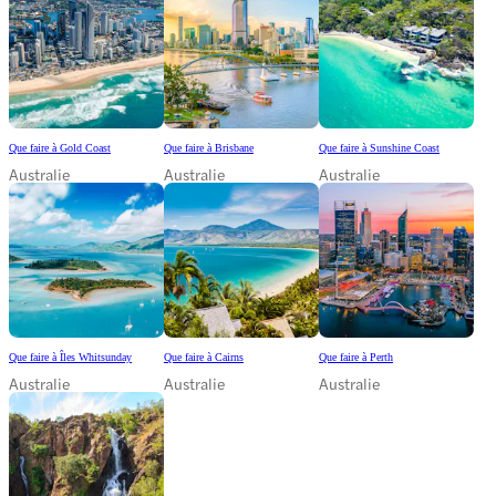
Que faire à Gold Coast
Que faire à Brisbane
Que faire à Sunshine Coast
Australie
Australie
Australie
Que faire à Îles Whitsunday
Que faire à Cairns
Que faire à Perth
Australie
Australie
Australie