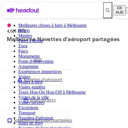
FR
AUD
Meilleures choses à faire à Melbourne
Billets
4,6
(
3 197
)
Musées
Melbourne Navettes d'aéroport partagées
Parcs à thème
Zoos
Parcs
Monuments
Tout
Ponts d'observation
Aquariums
Expériences immersives
Visites
Navettes d'aéroport
Visites à pied
Visites guidées
Tours Hop-On Hop-Off à Melbourne
Visites de la ville
Billet de ferry
Visites privées
Excursions
Transport
Navettes d'aéroport
Navettes d'aéroport partagées
Billet de ferry