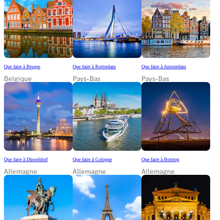
Que faire à Bruges
Que faire à Rotterdam
Que faire à Amsterdam
Belgique
Pays-Bas
Pays-Bas
Que faire à Düsseldorf
Que faire à Cologne
Que faire à Bottrop
Allemagne
Allemagne
Allemagne