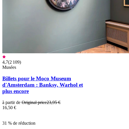
4,7
(
2 109
)
Musées
Billets pour le Moco Museum
d'Amsterdam : Banksy, Warhol et
plus encore
à partir de
Original price
23,95 €
16,50 €
31 % de réduction