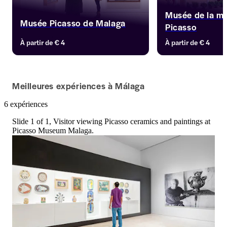
Musée de la ma
Musée Picasso de Malaga
Picasso
Découvrez l'héritage artistique de 
À partir de
€ 4
À partir de
€ 4
Pablo Picasso dans sa ville natale, 
Malaga, avec nos billets pour le 
musée Picasso de Malaga. Explorez 
une vaste collection de ses œuvres 
Meilleures expériences à Málaga
remarquables et, pour un aperçu plus 
approfondi, optez pour notre visite 
6 expériences
guidée. Vous pouvez également 
économiser grâce à nos offres 
Slide 1 of 1, Visitor viewing Picasso ceramics and paintings at
combinées.
Picasso Museum Malaga.