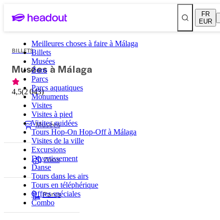
FR
EUR
Meilleures choses à faire à Málaga
BILLETS
Billets
Musées
Musées à Málaga
Zoos
Parcs
Parcs aquatiques
4,5
(
2 043
)
Monuments
Visites
Visites à pied
Visites guidées
Musées
Tours Hop-On Hop-Off à Málaga
Visites de la ville
Excursions
Zoos
Divertissement
Danse
Tours dans les airs
Tours en téléphérique
Parcs
Offres spéciales
Combo