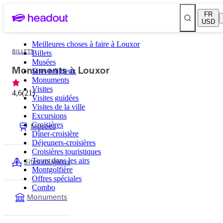
FR
USD
Meilleures choses à faire à Louxor
BILLETS
Billets
Musées
Monuments à Louxor
Sites religieux
Monuments
Visites
4,6
(
21
)
Visites guidées
Visites de la ville
Excursions
Musées
Croisières
Dîner-croisière
Déjeuners-croisières
Croisières touristiques
Sites religieux
Tours dans les airs
Montgolfière
Offres spéciales
Combo
Monuments