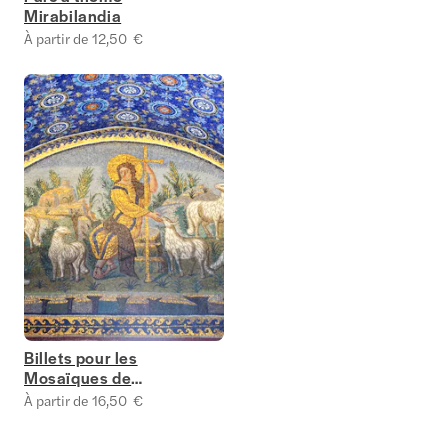
Mirabilandia
À partir de 12,50 €
Billets pour les
Mosaïques de
Ravenne
À partir de 16,50 €