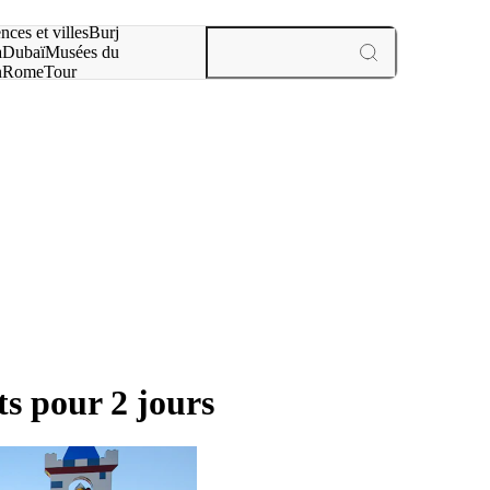
otre recherche :
nces et villes
Burj
a
Dubaï
Musées du
n
Rome
Tour
aris
expériences et villes
 pour 2 jours