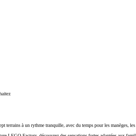
haitez
pt terrains à un rythme tranquille, avec du temps pour les manèges, les
ture LEGO Factory, découvrez des sensations fortes adaptées aux famil