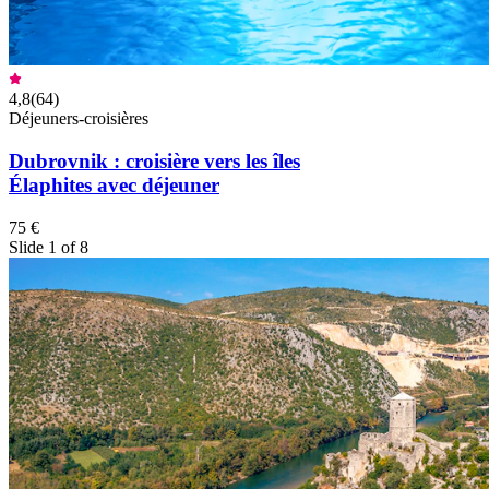
4,8
(
64
)
Déjeuners-croisières
Dubrovnik : croisière vers les îles
Élaphites avec déjeuner
75 €
Slide 1 of 8