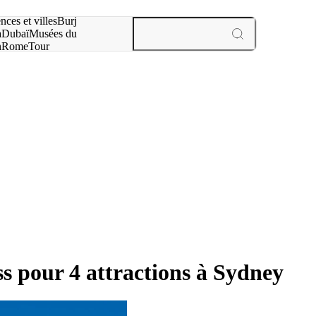
otre recherche :
nces et villes
Burj
a
Dubaï
Musées du
n
Rome
Tour
aris
expériences et villes
s pour 4 attractions à Sydney