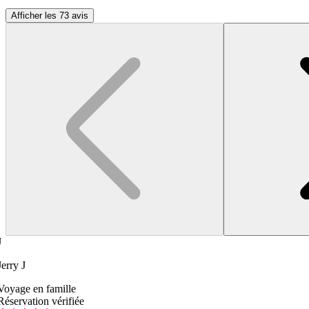
Afficher les 73 avis
J
Jerry J
Voyage en famille
Réservation vérifiée