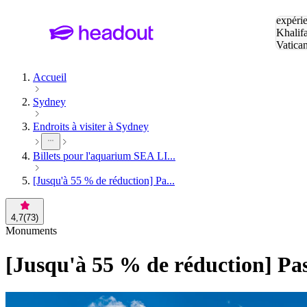
Tapez v
expérie
Khalif
Vatica
Eiffel
P
Accueil
Sydney
Endroits à visiter à Sydney
Billets pour l'aquarium SEA LI...
[Jusqu'à 55 % de réduction] Pa...
4,7
(
73
)
Monuments
[Jusqu'à 55 % de réduction] Pas