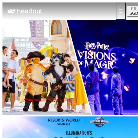
FR
SGD