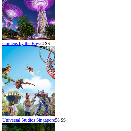
Gardens by the Bay
24 $S
Universal Studios Singapore
58 $S