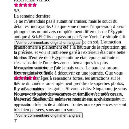
5
/5
La semaine dernière
Je ne m’attendais pas à autant m’amuser, mais le souci du
détail est incroyable. Chaque zone donne l’impression d’avoir
plongé dans un univers complètement différent : de l’Égypte
antique à Sci-Fi City en passant par New York. Le simple fait
de s’y promener est déjà une expérience en soi. L'attraction
Voir le commentaire original en anglais
Transformers a pleinement été à la hauteur de la réputation qui
N
la précède, et voir Bumblebee garé à l'extérieur était une belle
touche. L'entrée de l'Égypte antique était époustouflante et
Nerissa R
c'est sans doute l'une des zones thématiques les plus
Voyage en solitaire
impressionnantes que j'aie jamais vues. Le parc est propre,
Réservation vérifiée
bien organisé et facile à découvrir en une journée. Que vous
aimiez les manèges à sensations fortes, les attractions sur le
thème du cinéma ou simplement prendre de superbes photos,
5
/5
il y en a pour tous les goûts. Si vous visitez Singapour, je vous
Il y a 3 semaines
recommande vivement de réserver une journée entière pour
Nous avons passé des vacances en famille avec mon cousin,
Universal Studios. Ça valait vraiment le coup, chaque minute.
mes deux filles et moi-même, et nous avons trouvé cette
application très facile à utiliser. Toutes nos expériences se sont
⭐⭐⭐⭐⭐
très bien passées, sans aucun souci.
Voir le commentaire original en anglais
T