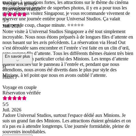
manèges à sensations fortes, les attractions sur le thème du cinéma
Voyage en groupe
ou simplement prendre de superbes photos, il y en a pour tous les
Réservation vérifiée
goûts. Si vous visitez Singapour, je vous recommande vivement de
réserver une journée entière pour Universal Studios. Ça valait
5
/5
vraiment le coup, chaque minute. ⭐⭐⭐⭐⭐
Juil. 2026
Notre visite à Universal Studios Singapore a été tout simplement
incroyable. Nous nous étions préparés à de longues files d’attente en
nous basant sur les avis précédents. La réservation via Head Out
s’est déroulée sans encombre et l’entrée s’est faite en un clin d’œil,
sans aucune file d’attente. Tous les différents thèmes étaient très bien
En savoir plus
mis en scène, en particulier celui des Minions. Les temps d’attente
étaient affichés sur le panneau à l’entrée et, pendant que nous
H
attendions, nous avons été divertis dans le plus pur style des
Minions, à tel point que nous en avons oublié l’attente.
Hazel J
Voyage en couple
Réservation vérifiée
5
/5
Juil. 2026
J'adore Universal Studios, surtout l'espace dédié aux Minions. Je
suis un grand fan des Minions. Les attractions étaient géniales et on
n'a pas eu à attendre longtemps. Une journée formidable, pleine de
souvenirs inoubliables.