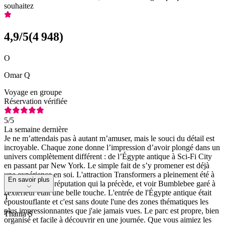
souhaitez
4,9
/5
(
4 948
)
O
Omar Q
Voyage en groupe
Réservation vérifiée
5
/5
La semaine dernière
Je ne m’attendais pas à autant m’amuser, mais le souci du détail est
incroyable. Chaque zone donne l’impression d’avoir plongé dans un
univers complètement différent : de l’Égypte antique à Sci-Fi City
en passant par New York. Le simple fait de s’y promener est déjà
une expérience en soi. L'attraction Transformers a pleinement été à
En savoir plus
la hauteur de la réputation qui la précède, et voir Bumblebee garé à
l'extérieur était une belle touche. L'entrée de l'Égypte antique était
T
époustouflante et c'est sans doute l'une des zones thématiques les
plus impressionnantes que j'aie jamais vues. Le parc est propre, bien
Thania S
organisé et facile à découvrir en une journée. Que vous aimiez les