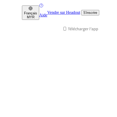
Vendre sur Headout
S'inscrire
Français
Aide
MYR
Télécharger l’app