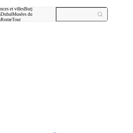
otre recherche :
nces et villes
Burj
a
Dubaï
Musées du
n
Rome
Tour
aris
expériences et villes