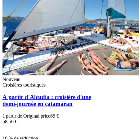
Nouveau
Croisières touristiques
À partir d'Alcudia : croisière d'une
demi-journée en catamaran
à partir de
Original price
65 €
58,50 €
10 % de réduction