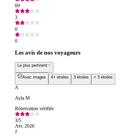
69
3
0
0
Les avis de nos voyageurs
Le plus pertinent
Avec images
4+ étoiles
3 étoiles
< 3 étoiles
A
Ayla M
Réservation vérifiée
3
/5
Avr. 2026
J