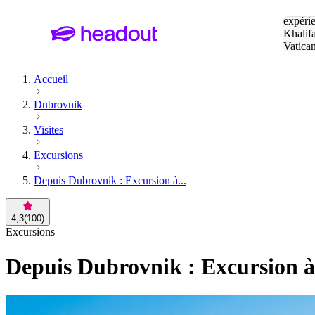
Tapez v
expérie
Khalif
Vatica
Eiffel
P
Accueil
Dubrovnik
Visites
Excursions
Depuis Dubrovnik : Excursion à...
4,3
(
100
)
Excursions
Depuis Dubrovnik : Excursion à