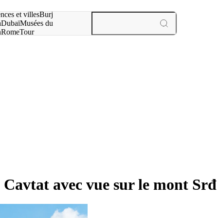
otre recherche :
nces et villes
Burj
a
Dubaï
Musées du
n
Rome
Tour
aris
expériences et villes
 Cavtat avec vue sur le mont Srđ